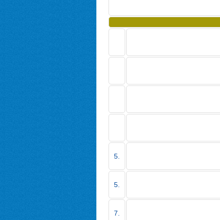
5.
5.
7.