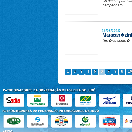
Os atletas patroc
campeonato
15/08/2013
Maracan�zinho
Gin�sio come�a a
1
2
3
4
5
6
7
8
9
10