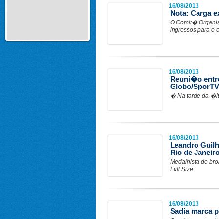
16/08/2013
Nota: Carga e
O Comit� Organiza
ingressos para o ev
16/08/2013
Reuni�o entr
Globo/SporTV
� Na tarde da �lt
16/08/2013
Leandro Guilh
Rio de Janeir
Medalhista de br
Full Size
16/08/2013
Sadia marca p